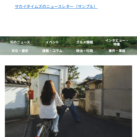
サカイタイムズのニュースレター（サンプル）
インタビュー・
街のニュース
イベント
グルメ情報
特集
文化・歴史
連載・コラム
政治・行政
事件・事故