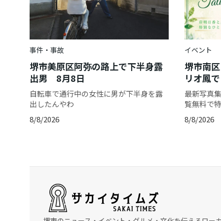
事件・事故
イベント
堺市美原区阿弥の路上で下半身露
堺市南区
出男 8月8日
リオ鳳で
自転車で通行中の女性に男が下半身を露
最新写真集「
出したんやわ
覧無料で
8/8/2026
8/8/2026
堺市のニュース・イベント・グルメ・文化を伝えるロー