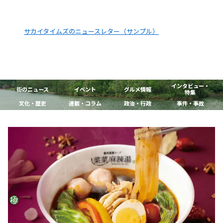
サカイタイムズのニュースレター（サンプル）
インタビュー・
街のニュース
イベント
グルメ情報
特集
文化・歴史
連載・コラム
政治・行政
事件・事故