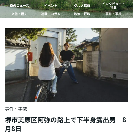
インタビュー・
街のニュース
イベント
グルメ情報
特集
文化・歴史
連載・コラム
政治・行政
事件・事故
事件・事故
堺市美原区阿弥の路上で下半身露出男 8
月8日