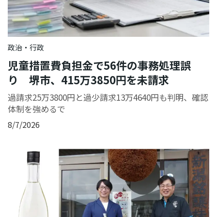
政治・行政
児童措置費負担金で56件の事務処理誤
り 堺市、415万3850円を未請求
過請求25万3800円と過少請求13万4640円も判明、確認
体制を強めるで
8/7/2026