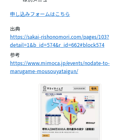
申し込みフォームはこちら
出典
https://sakai-rishonomori.com/pages/103?
detail=1&b_id=574&r_id=662#block574
参考
https://www.mimoca.jp/events/nodate-to-
marugame-mousouyataigun/