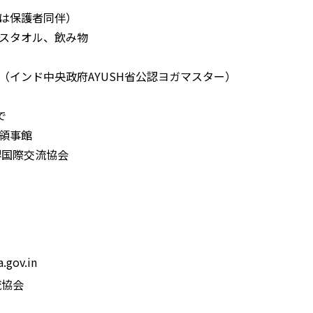
は保護者同伴）
スタオル、飲み物
（インド中央政府AYUSH省公認ヨガマスター）
で
領事館
堺国際交流協会
gov.in
流協会