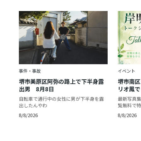
事件・事故
イベント
堺市美原区阿弥の路上で下半身露
堺市南区
出男 8月8日
リオ鳳で
自転車で通行中の女性に男が下半身を露
最新写真集「
出したんやわ
覧無料で
8/8/2026
8/8/2026