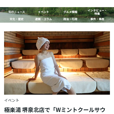
インタビュー・
街のニュース
イベント
グルメ情報
特集
文化・歴史
連載・コラム
政治・行政
事件・事故
イベント
極楽湯 堺泉北店で「Wミントクールサウ