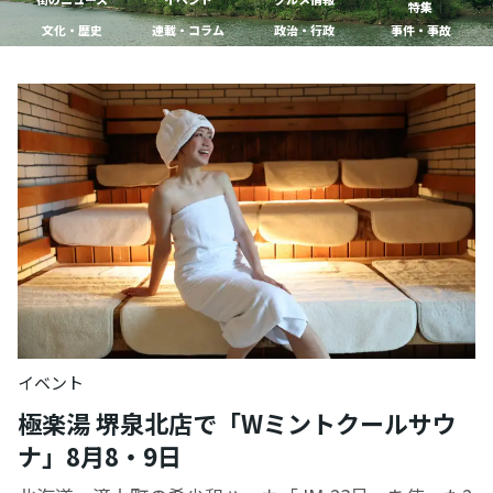
特集
文化・歴史
連載・コラム
政治・行政
事件・事故
イベント
極楽湯 堺泉北店で「Wミントクールサウ
ナ」8月8・9日