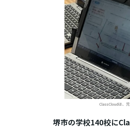
ClassClou
堺市の学校140校にClas