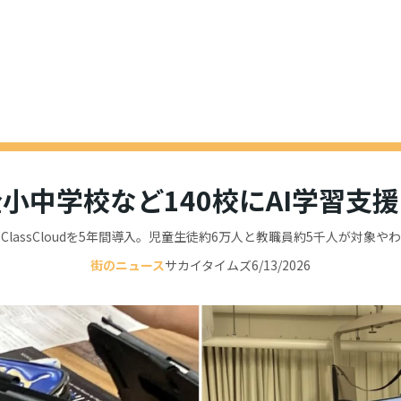
小中学校など140校にAI学習支
ClassCloudを5年間導入。児童生徒約6万人と教職員約5千人が対象やわ
街のニュース
サカイタイムズ
6/13/2026