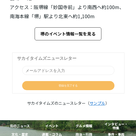
アクセス：阪堺線「妙国寺前」より南西へ約100m、
南海本線「堺」駅より北東へ約1,100m
堺のイベント情報一覧を見る
サカイタイムズのニュースレター（
サンプル
）
インタビュー・
街のニュース
イベント
グルメ情報
特集
文化・歴史
連載・コラム
政治・行政
事件・事故