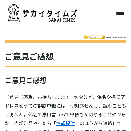
ご意見ご感想
ご意見ご感想
ご意見ご感想、お待ちしてます。せやけど、
偽名
や
捨てア
ドレス
使うての
誹謗中傷
には一切対応せんし、読むことも
せぇへん。偽名で悪口言うって卑怯もんのやることやから
な。内部告発やったら「
情報提供
」のほうから連絡して