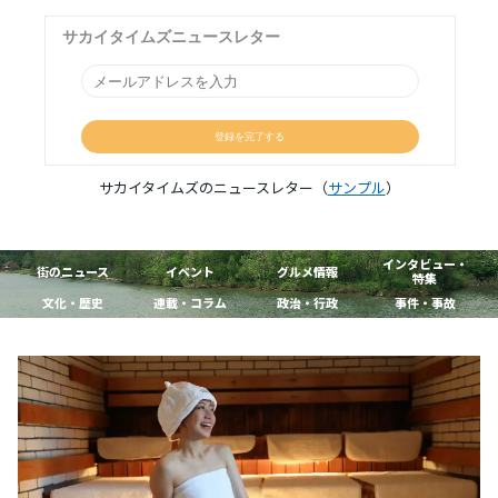
サカイタイムズのニュースレター（
サンプル
）
インタビュー・
街のニュース
イベント
グルメ情報
特集
文化・歴史
連載・コラム
政治・行政
事件・事故