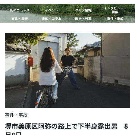
インタビュー・
街のニュース
イベント
グルメ情報
特集
文化・歴史
連載・コラム
政治・行政
事件・事故
事件・事故
堺市美原区阿弥の路上で下半身露出男 8
月8日