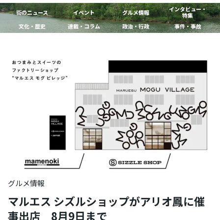
インタビュー・
街のニュース
イベント
グルメ情報
特集
文化・歴史
連載・コラム
政治・行政
事件・事故
グルメ情報
マルエス シズルショップがアリオ鳳に催
事出店 8月9日まで