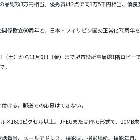
の品総額3万円相当。優秀賞は2点で同1万5千円相当、優良
関係樹立60周年と、日本・フィリピン国交正常化70周年
。
24日（土）から11月6日（金）まで堺市役所高層館1階ロビ
るで。
け付ける。郵送での応募はできない。
セル×1600ピクセル以上。JPEGまたはPNG形式で、10MB
電話番号、メールアドレス、撮影国、撮影場所、撮影年月、