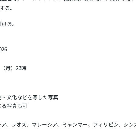
力する。
付ける。
26
日（月）23時
史・文化などを写した写真
じる写真も可
シア、ラオス、マレーシア、ミャンマー、フィリピン、シン