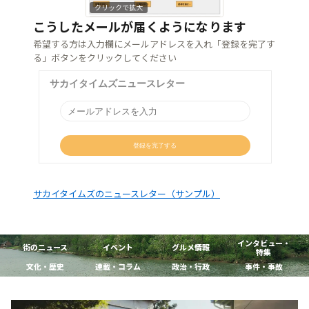
クリックで拡大
こうしたメールが届くようになります
希望する方は入力欄にメールアドレスを入れ「登録を完了す
る」ボタンをクリックしてください
サカイタイムズのニュースレター（サンプル）
インタビュー・
街のニュース
イベント
グルメ情報
特集
文化・歴史
連載・コラム
政治・行政
事件・事故