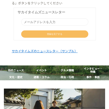
る」ボタンをクリックしてください
サカイタイムズのニュースレター（サンプル）
インタビュー・
街のニュース
イベント
グルメ情報
特集
文化・歴史
連載・コラム
政治・行政
事件・事故