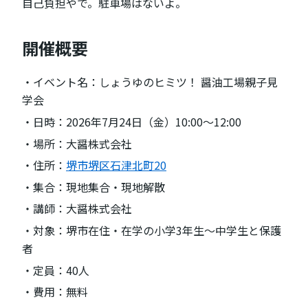
自己負担やで。駐車場はないよ。
開催概要
・イベント名：しょうゆのヒミツ！ 醤油工場親子見
学会
・日時：2026年7月24日（金）10:00〜12:00
・場所：大醤株式会社
・住所：
堺市堺区石津北町20
・集合：現地集合・現地解散
・講師：大醤株式会社
・対象：堺市在住・在学の小学3年生〜中学生と保護
者
・定員：40人
・費用：無料