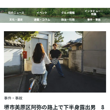
インタビュー・
街のニュース
イベント
グルメ情報
特集
文化・歴史
連載・コラム
政治・行政
事件・事故
事件・事故
堺市美原区阿弥の路上で下半身露出男 8