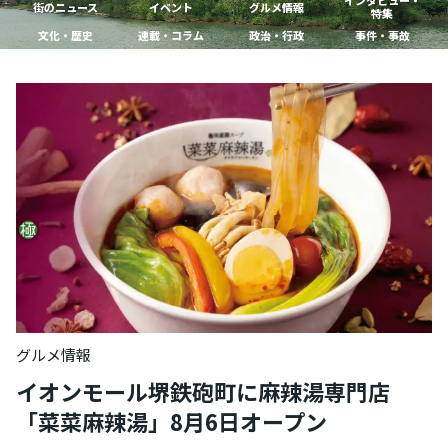
インタビュー・
街のニュース
イベント
グルメ情報
特集
文化・歴史
連載・コラム
政治・行政
事件・事故
グルメ情報
イオンモール堺鉄砲町に麻辣湯専門店
「菜菜麻辣湯」8月6日オープン