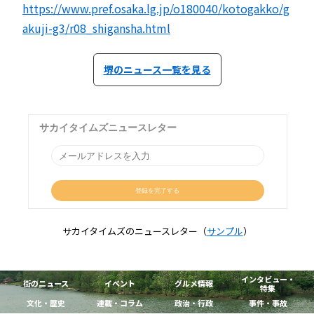
https://www.pref.osaka.lg.jp/o180040/kotogakko/g
akuji-g3/r08_shigansha.html
堺のニュース一覧を見る
サカイタイムズのニュースレター（
サンプル
）
インタビュー・
街のニュース
イベント
グルメ情報
特集
文化・歴史
連載・コラム
政治・行政
事件・事故