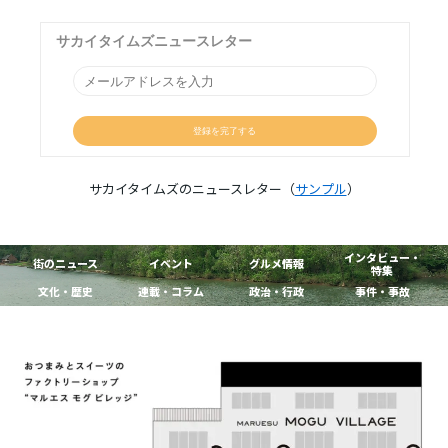
サカイタイムズのニュースレター（
サンプル
）
インタビュー・
街のニュース
イベント
グルメ情報
特集
文化・歴史
連載・コラム
政治・行政
事件・事故