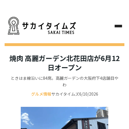
焼肉 高麗ガーデン北花田店が6月12
日オープン
ときはま線沿いに84席。高麗ガーデンの大阪府下4店舗目や
わ
グルメ情報
サカイタイムズ
6/10/2026