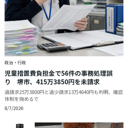
政治・行政
児童措置費負担金で56件の事務処理誤
り 堺市、415万3850円を未請求
過請求25万3800円と過少請求13万4640円も判明、確認
体制を強めるで
8/7/2026