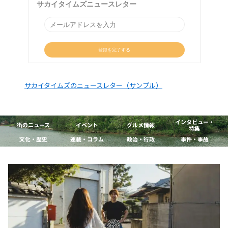
サカイタイムズのニュースレター（サンプル）
インタビュー・
街のニュース
イベント
グルメ情報
特集
文化・歴史
連載・コラム
政治・行政
事件・事故