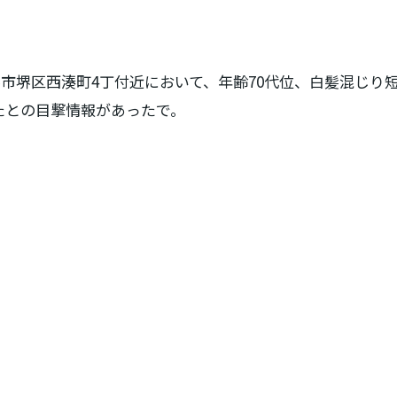
、堺市堺区西湊町4丁付近において、年齢70代位、白髪混じ
たとの目撃情報があったで。