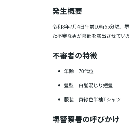
発生概要
令和8年7月4日午前10時55分頃
た不審な男が陰部を露出させてい
不審者の特徴
年齢 70代位
髪型 白髪混じり短髪
服装 黄緑色半袖Tシャツ
堺警察署の呼びかけ