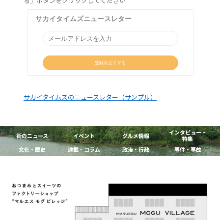
る」ボタンをクリックしてください
サカイタイムズのニュースレター（サンプル）
インタビュー・
街のニュース
イベント
グルメ情報
特集
文化・歴史
連載・コラム
政治・行政
事件・事故