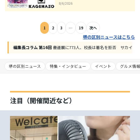
8/6/2026
1
2
3
…
19
次へ
堺の区別ニュースはこちら
―― 編集長コラム 第16回 ――
書道展に773人、校長は署名を拒否 サカイタ
堺の区別ニュース
特集・インタビュー
イベント
グルメ情
注目（開催間近など）