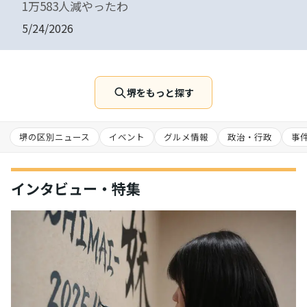
1万583人減やったわ
5/24/2026
堺をもっと探す
堺の区別ニュース
イベント
グルメ情報
政治・行政
事
インタビュー・特集