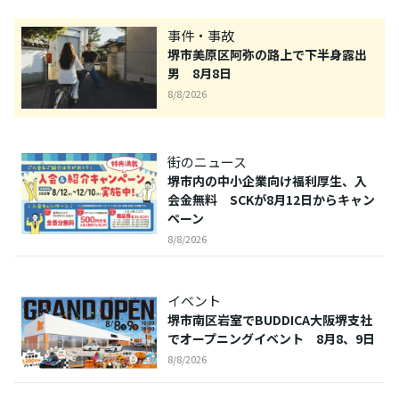
事件・事故
堺市美原区阿弥の路上で下半身露出
男 8月8日
8/8/2026
街のニュース
堺市内の中小企業向け福利厚生、入
会金無料 SCKが8月12日からキャン
ペーン
8/8/2026
イベント
堺市南区岩室でBUDDICA大阪堺支社
でオープニングイベント 8月8、9日
8/8/2026