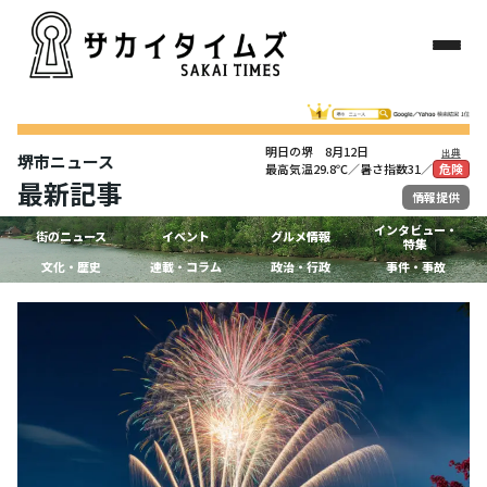
明日の堺 8月12日
出典
堺市ニュース
最高気温29.8℃／暑さ指数31／
危険
最新記事
情報提供
インタビュー・
街のニュース
イベント
グルメ情報
特集
文化・歴史
連載・コラム
政治・行政
事件・事故